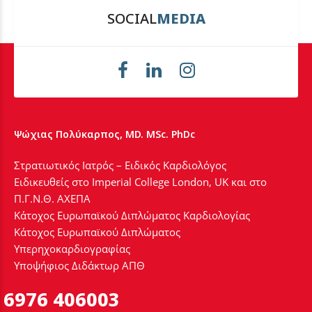
SOCIAL
MEDIA
Ψώχιας Πολύκαρπος, MD. MSc. PhDc
Στρατιωτικός Ιατρός – Ειδικός Καρδιολόγος
Ειδικευθείς στο Imperial College London, UK και στο
Π.Γ.Ν.Θ. ΑΧΕΠΑ
Κάτοχος Ευρωπαϊκού Διπλώματος Καρδιολογίας
Κάτοχος Ευρωπαϊκού Διπλώματος
Υπερηχοκαρδιογραφίας
Υποψήφιος Διδάκτωρ ΑΠΘ
6976 406003