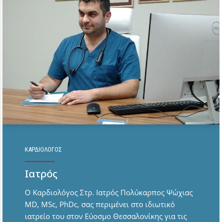
ΚΑΡΔΙΟΛΟΓΟΣ
Ιατρός
Ο Καρδιολόγος Στρ. Ιατρός Πολύκαρπος Ψώχιας
MD, MSc, PhDc, σας περιμένει στο ιδιωτικό
ιατρείο του στον Εύοσμο Θεσσαλονίκης για τις