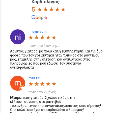
Καρδιολόγος
5
ni symeoni
πριν από έναν μήνα
Άριστος γιατρός, με πολύ καλή εξυπηρέτηση. Και τις δυο
φορές που τον χρειάστηκα ήταν τυπικός στα ραντεβού
μας, επιμελής στην εξέταση, και αναλυτικός στις
πληροφορίες που μου έδωσε. Τον συστήνω
ανεπιφύλακτα
mar tsi
πριν από 2 μήνες
Εξαιρετικός γιατρός! Σχολαστικός στην
εξέταση.συνεπης στα ραντεβού
του,ανθρώπινος,επικοινωνιακός,άριστος επιστήμονας!
Ό,τι καλύτερο έχει σε καρδιολόγο ο Ευοσμος!