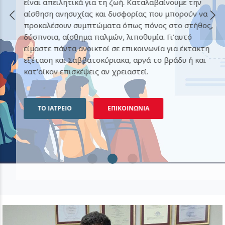
είναι απειλητικά για τη ζωή. Καταλαβαίνουμε την
ιώνουμε
αίσθηση ανησυχίας και δυσφορίας που μπορούν να
υμε
προκαλέσουν συμπτώματα όπως πόνος στο στήθος,
εσμα την
δύσπνοια, αίσθημα παλμών, λιποθυμία. Γι’αυτό
είμαστε πάντα ανοικτοί σε επικοινωνία για έκτακτη
μβάνειν
εξέταση και Σαββατοκύριακα, αργά το βράδυ ή και
κατ’οίκον επισκέψεις αν χρειαστεί.
ΤΟ ΙΑΤΡΕΙΟ
ΕΠΙΚΟΙΝΩΝΙΑ