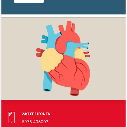
24/7 ΕΠΕΙΓΟΝΤΑ
6976 406003