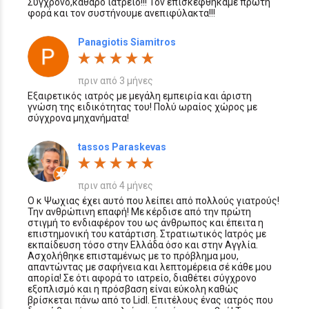
Σύγχρονο,καθαρό ιατρείο!!! Τον επισκεφθήκαμε πρώτη
φορά και τον συστήνουμε ανεπιφύλακτα!!!
Panagiotis Siamitros
πριν από 3 μήνες
Εξαιρετικός ιατρός με μεγάλη εμπειρία και άριστη
γνώση της ειδικότητας του! Πολύ ωραίος χώρος με
σύγχρονα μηχανήματα!
tassos Paraskevas
πριν από 4 μήνες
Ο κ Ψωχιας έχει αυτό που λείπει από πολλούς γιατρούς!
Την ανθρώπινη επαφή! Με κέρδισε από την πρώτη
στιγμή το ενδιαφέρον του ως άνθρωπος και έπειτα η
επιστημονική του κατάρτιση. Στρατιωτικός Ιατρός με
εκπαίδευση τόσο στην Ελλάδα όσο και στην Αγγλία.
Ασχολήθηκε επισταμένως με το πρόβλημα μου,
απαντώντας με σαφήνεια και λεπτομέρεια σέ κάθε μου
απορία! Σε ότι αφορά το ιατρείο, διαθέτει σύγχρονο
εξοπλισμό και η πρόσβαση είναι εύκολη καθώς
βρίσκεται πάνω από το Lidl. Επιτέλους ένας ιατρός που