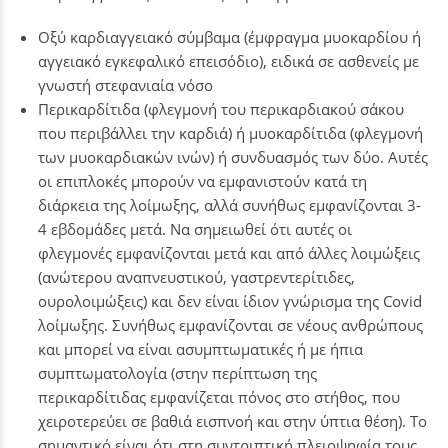
Οξύ καρδιαγγειακό σύμβαμα (έμφραγμα μυοκαρδίου ή
αγγειακό εγκεφαλικό επεισόδιο), ειδικά σε ασθενείς με
γνωστή στεφανιαία νόσο
Περικαρδίτιδα (φλεγμονή του περικαρδιακού σάκου
που περιβάλλει την καρδιά) ή μυοκαρδίτιδα (φλεγμονή
των μυοκαρδιακών ινών) ή συνδυασμός των δύο. Αυτές
οι επιπλοκές μπορούν να εμφανιστούν κατά τη
διάρκεια της λοίμωξης, αλλά συνήθως εμφανίζονται 3-
4 εβδομάδες μετά. Να σημειωθεί ότι αυτές οι
φλεγμονές εμφανίζονται μετά και από άλλες λοιμώξεις
(ανώτερου αναπνευστικού, γαστρεντερίτιδες,
ουρολοιμώξεις) και δεν είναι ίδιον γνώρισμα της Covid
λοίμωξης. Συνήθως εμφανίζονται σε νέους ανθρώπους
και μπορεί να είναι ασυμπτωματικές ή με ήπια
συμπτωματολογία (στην περίπτωση της
περικαρδίτιδας εμφανίζεται πόνος στο στήθος, που
χειροτερεύει σε βαθιά εισπνοή και στην ύπτια θέση). Το
σημαντικό είναι ότι στη συντριπτική πλειοψηφία τους