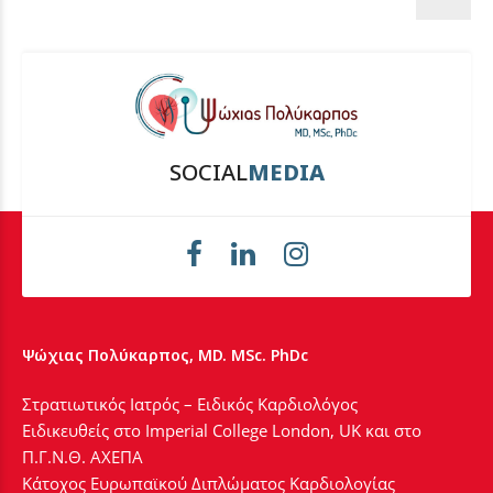
SOCIAL
MEDIA
Ψώχιας Πολύκαρπος, MD. MSc. PhDc
Στρατιωτικός Ιατρός – Ειδικός Καρδιολόγος
Ειδικευθείς στο Imperial College London, UK και στο
Π.Γ.Ν.Θ. ΑΧΕΠΑ
Κάτοχος Ευρωπαϊκού Διπλώματος Καρδιολογίας