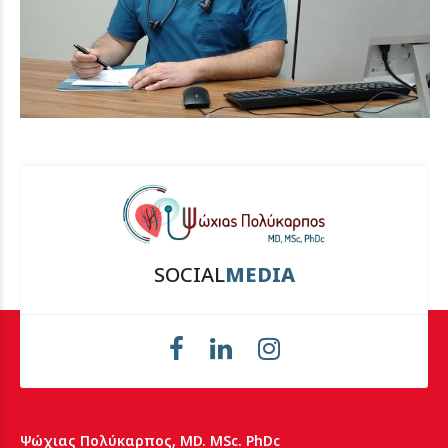
SOCIAL
MEDIA
Ψώχιας Πολύκαρπος, MD. MSc. PhDc