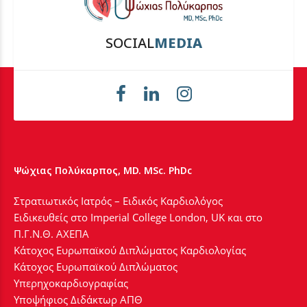
SOCIAL
MEDIA
Ψώχιας Πολύκαρπος, MD. MSc. PhDc
Στρατιωτικός Ιατρός – Ειδικός Καρδιολόγος
Ειδικευθείς στο Imperial College London, UK και στο
Π.Γ.Ν.Θ. ΑΧΕΠΑ
Κάτοχος Ευρωπαϊκού Διπλώματος Καρδιολογίας
Κάτοχος Ευρωπαϊκού Διπλώματος
Υπερηχοκαρδιογραφίας
Υποψήφιος Διδάκτωρ ΑΠΘ